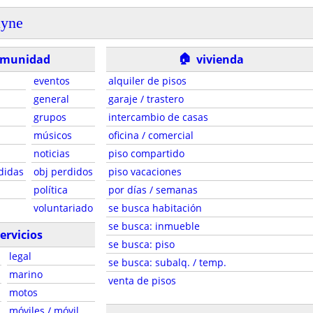
ayne
🏠
omunidad
vivienda
eventos
alquiler de pisos
general
garaje / trastero
grupos
intercambio de casas
músicos
oficina / comercial
noticias
piso compartido
didas
obj perdidos
piso vacaciones
política
por días / semanas
voluntariado
se busca habitación
se busca: inmueble
ervicios
se busca: piso
legal
se busca: subalq. / temp.
marino
venta de pisos
motos
móviles / móvil