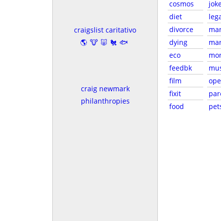
cosmos
jok
diet
leg
divorce
ma
craigslist caritativo
🌎🐮🐷🐔🐟
dying
mar
eco
mo
feedbk
mus
film
op
craig newmark
fixit
par
philanthropies
food
pet