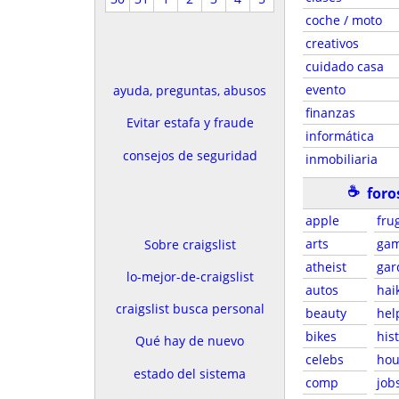
coche / moto
creativos
cuidado casa
evento
ayuda, preguntas, abusos
finanzas
Evitar estafa y fraude
informática
consejos de seguridad
inmobiliaria
☕
foro
apple
fru
arts
gam
Sobre craigslist
atheist
gar
lo-mejor-de-craigslist
autos
hai
craigslist busca personal
beauty
hel
bikes
his
Qué hay de nuevo
celebs
hou
estado del sistema
comp
job