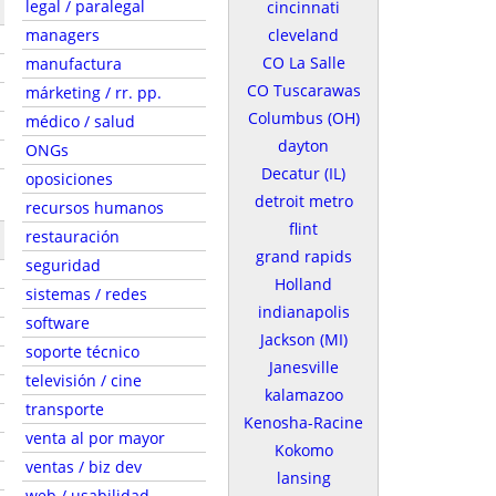
legal / paralegal
cincinnati
managers
cleveland
CO La Salle
manufactura
CO Tuscarawas
márketing / rr. pp.
Columbus (OH)
médico / salud
dayton
ONGs
Decatur (IL)
oposiciones
s
detroit metro
recursos humanos
flint
restauración
grand rapids
seguridad
Holland
sistemas / redes
indianapolis
software
Jackson (MI)
soporte técnico
Janesville
televisión / cine
kalamazoo
transporte
Kenosha-Racine
venta al por mayor
Kokomo
ventas / biz dev
lansing
web / usabilidad