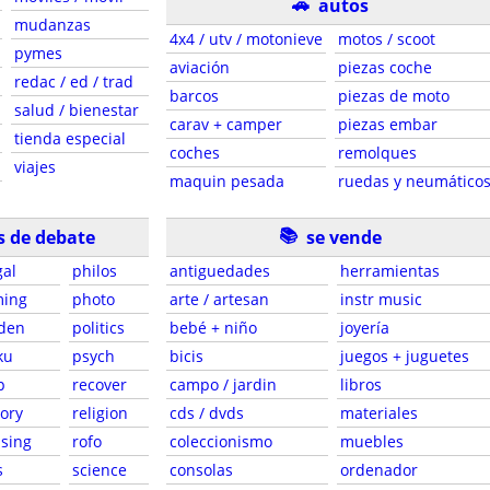
🚗
autos
mudanzas
4x4 / utv / motonieve
motos / scoot
pymes
aviación
piezas coche
redac / ed / trad
barcos
piezas de moto
salud / bienestar
carav + camper
piezas embar
tienda especial
coches
remolques
viajes
maquin pesada
ruedas y neumático
📚
s de debate
se vende
gal
philos
antiguedades
herramientas
ing
photo
arte / artesan
instr music
den
politics
bebé + niño
joyería
ku
psych
bicis
juegos + juguetes
p
recover
campo / jardin
libros
tory
religion
cds / dvds
materiales
sing
rofo
coleccionismo
muebles
s
science
consolas
ordenador