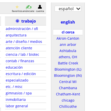
español
favoritos
anúnciate
cuenta
🌞
trabajo
english
administración / ofi
cl cerca
arquitectura
Akron-Canton
arte / diseño / medios
ann arbor
atención cliente
Ashtabula
ciencia / lab / biotec
athens, OH
contab / finanzas
Battle Creek
educación
Bloomington (IL)
escritura / edición
Bloomington (IN)
especializado
Central MI
etc. / misc
Chambana
gimnasios / spa
Chatham-Kent
inmobiliaria
chicago
labor general
Chillicothe