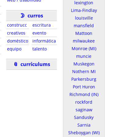
lexington
Lima-Findlay
🌛
curros
louisville
construcc
escritura
mansfield
creativos
evento
Mattoon
doméstico
informática
milwaukee
Monroe (MI)
equipo
talento
muncie
📎
currí­culums
Muskegon
Nothern MI
Parkersburg
Port Huron
Richmond (IN)
rockford
saginaw
Sandusky
Sarnia
Sheboygan (WI)