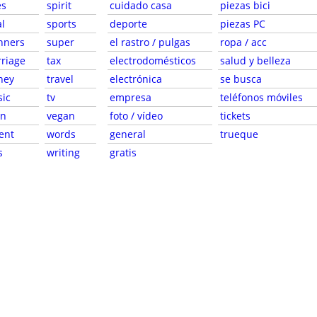
es
spirit
cuidado casa
piezas bici
al
sports
deporte
piezas PC
nners
super
el rastro / pulgas
ropa / acc
riage
tax
electrodomésticos
salud y belleza
ney
travel
electrónica
se busca
ic
tv
empresa
teléfonos móviles
en
vegan
foto / vídeo
tickets
ent
words
general
trueque
s
writing
gratis