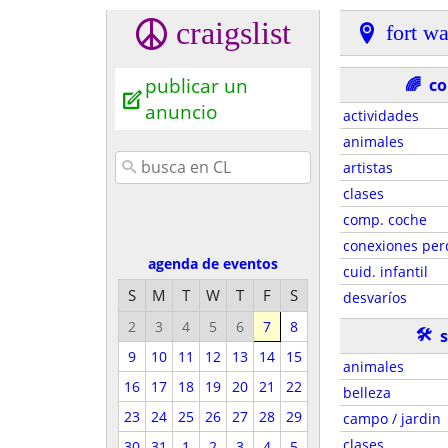
craigslist
fort w
publicar un
🌈
c
anuncio
actividades
animales
artistas
clases
comp. coche
conexiones per
agenda de eventos
cuid. infantil
S
M
T
W
T
F
S
desvaríos
2
3
4
5
6
7
8
🛠
s
9
10
11
12
13
14
15
animales
16
17
18
19
20
21
22
belleza
23
24
25
26
27
28
29
campo / jardin
clases
30
31
1
2
3
4
5